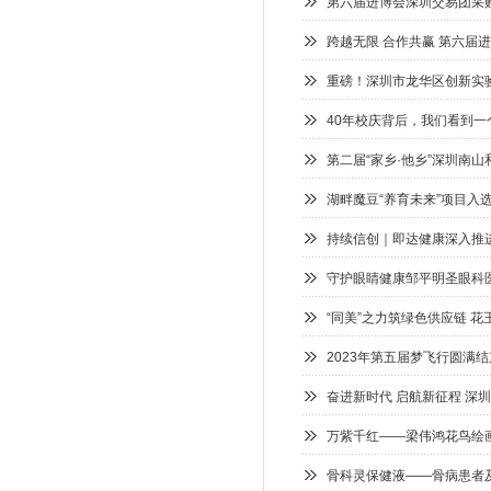
第六届进博会深圳交易团采
跨越无限 合作共赢 第六届
重磅！深圳市龙华区创新实
40年校庆背后，我们看到一
第二届“家乡·他乡”深圳南
湖畔魔豆“养育未来”项目入
持续信创｜即达健康深入推
守护眼睛健康邹平明圣眼科
“同美”之力筑绿色供应链 花王
2023年第五届梦飞行圆满结
奋进新时代 启航新征程 深
万紫千红——梁伟鸿花鸟绘
骨科灵保健液——骨病患者及