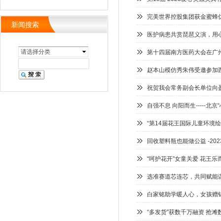
完美世界控股集团获金蜜蜂
新闻搜索
医护病患共赏琵琶义演，用
请选择分类
第十四届南方医药大会在广
赵本山模仿秀朱伟受邀参加
祝贺我会常务副会长单位向
自强不息 向阳而生-----
“第14届花王国际儿童环境
回收塑料瓶也能做公益 -20
“呵护花开”女童关爱 花王乐
选准赛道芯连芯，共同赋能
白家铭助学暖人心，女孩赠
“多发货”获数千万融资 抢滩