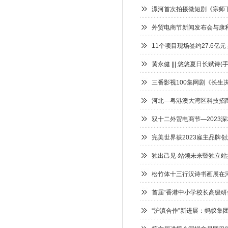
漯河首次拍摄微短剧《宗师
外贸电商节新闻发布会与康
11个项目现场签约27.6亿
黄永健 ||| 悠悠夏日长赋诗
三番影视100集网剧《长生
河北—粤港澳大湾区科技招
双十二外贸电商节—2023
完美世界获2023雇主品牌创
独出己见·站领未来暨独立站
松竹体十三行汉诗书画展在
首届“香港中小学校长高级研
“沪滇合作”新进展：蚂蚁集团