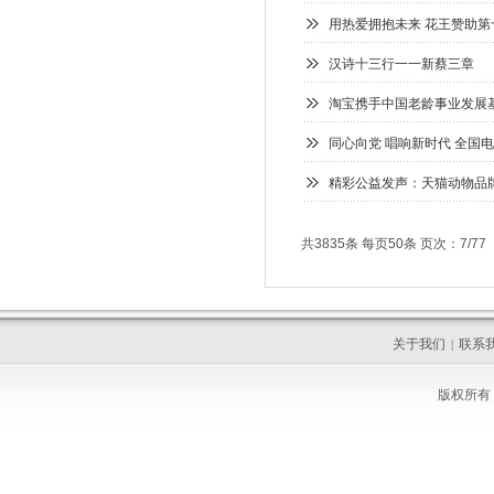
用热爱拥抱未来 花王赞助
汉诗十三行一一新蔡三章
淘宝携手中国老龄事业发展基
同心向党 唱响新时代 全国
精彩公益发声：天猫动物品
共3835条 每页50条 页次：7/77
关于我们
联系
|
版权所有 C