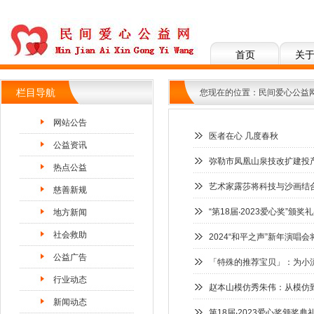
首页
关
栏目导航
您现在的位置：
民间爱心公益
网站公告
医者在心 几度春秋
公益资讯
弥勒市凤凰山泉技改扩建投
热点公益
艺术家露莎将科技与沙画结合
慈善新规
“第18届‧2023爱心奖”颁
地方新闻
社会救助
2024“和平之声”新年演唱
公益广告
「特殊的推荐宝贝」：为小
行业动态
赵本山模仿秀朱伟：从模仿
新闻动态
第18届‧2023爱心奖颁奖