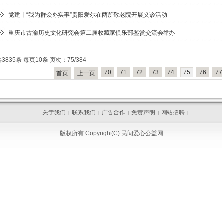
党建丨“我为群众办实事”贵阳爱尔在两所敬老院开展义诊活动
重庆市古渝历史文化研究会第二届收藏家俱乐部鉴赏交流会举办
共3835条 每页10条 页次：75/384
70
71
72
73
74
75
76
77
首页
上一页
关于我们
联系我们
广告合作
免责声明
网站招聘
|
|
|
|
|
版权所有 Copyright(C) 民间爱心公益网