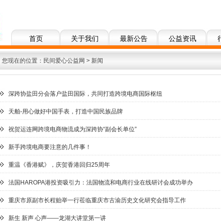
首页
关于我们
最新公告
公益资讯
您现在的位置：
民间爱心公益网
>
新闻
深跨协盐田分会落户盐田国际，共同打造跨境电商国际枢纽
天舶-用心做好中国手表，打造中国民族品牌
祝贺运连网跨境电商物流成为深跨协“副会长单位”
新手跨境电商要注意的几件事！
重温《香港赋》，庆贺香港回归25周年
法国HAROPA港投资吸引力：法国物流和电商行业在线研讨会成功举办
重庆市原副市长程贻举一行莅临重庆市古渝历史文化研究会指导工作
新生 新声 心声——龙湖大讲堂第一讲