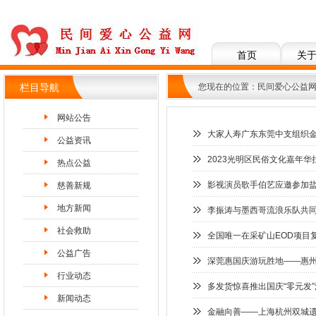
首页
关
您现在的位置：
民间爱心公益
栏目导航
网站公告
大家人寿广东东莞中支组织金
公益资讯
2023光明区民俗文化嘉年华
热点公益
影视演员歌手伯艺应邀参加
慈善新规
地方新闻
李振涛与墨西哥流浪乐队共
社会救助
全国唯一在采矿山EOD项目
公益广告
深莞惠国庆游玩胜地——惠州
行业动态
多发货惊喜推出国庆“零元发
新闻动态
金融向善——上海杭州双城