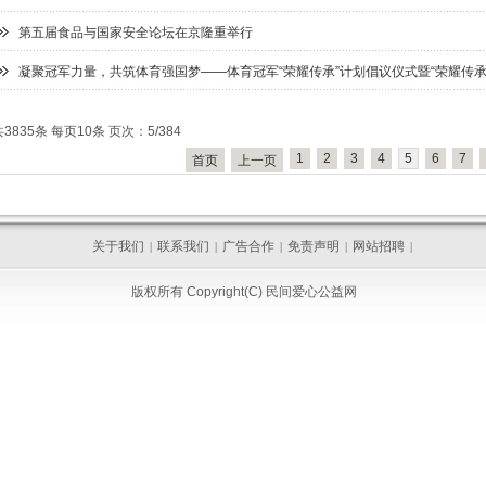
第五届食品与国家安全论坛在京隆重举行
凝聚冠军力量，共筑体育强国梦——体育冠军“荣耀传承”计划倡议仪式暨“荣耀传
共3835条 每页10条 页次：5/384
1
2
3
4
5
6
7
首页
上一页
关于我们
联系我们
广告合作
免责声明
网站招聘
|
|
|
|
|
版权所有 Copyright(C) 民间爱心公益网