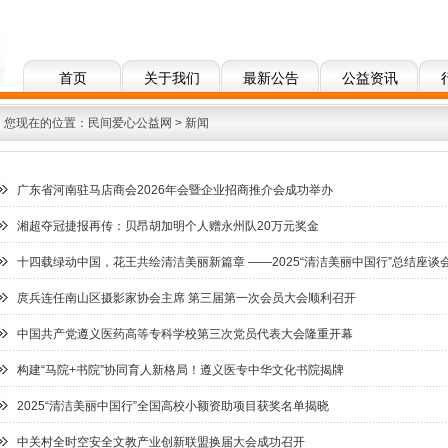
首页
关于我们
最新公告
公益资讯
您现在的位置：
民间爱心公益网
>
新闻
广东省河南驻马店商会2026年会暨企业招商推介会成功举办
湘超夺冠捷报再传：贝昂胡加明个人赠永州队20万元奖金
十四载绿动中国，花王共绘清洁美丽新篇章 ——2025“清洁美丽中国行”总结座谈
庹兵连任南山区摄影家协会主席 第三届第一次会员大会顺利召开
中国共产党遵义医药高等专科学校第三次党员代表大会隆重开幕
构建“马院+书院”协同育人新格局！遵义医专中华文化书院揭牌
2025“清洁美丽中国行”全国高校小额资助项目获奖名单揭晓
中关村全时空安全文教产业创新联盟换届大会成功召开