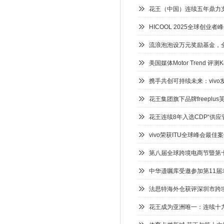
花王（中国）连续五年鼎力
HICOOL 2025全球创业
流浪泡泡设万元奖励基金，全
美国媒体Motor Trend 评测Ka
携手共创可持续未来：vivo
花王集团旗下品牌freepl
花王连续8年入选CDP“供应
vivo荣获ITU全球峰会最
第八届全球跨境电商节暨第
中华遗嘱库受邀参加第11届
法思特海外仓获评深圳市跨
花王成为亚洲唯一：连续十九