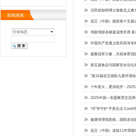
贝昂胡加明博士致敬见义勇
新闻搜索
花王（中国）揽获第十五届公
行业动态
鸿新驾校杀猪宴温情开席 
中国共产党遵义医药高等专
凝聚冠军力量，共筑体育强国
第五届食品与国家安全论坛
“第16届花王国际儿童环境
十年星火，爱润花开：202
2025中国—东盟教育交流
“珂”学守护 予美生活 Cur
健康管理筑防线，国防农业
花王（中国）连续11年荣获