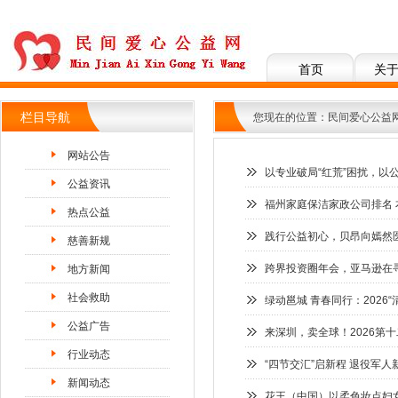
首页
关
栏目导航
您现在的位置：
民间爱心公益
网站公告
以专业破局“红荒”困扰，以
公益资讯
福州家庭保洁家政公司排名
热点公益
践行公益初心，贝昂向嫣然医
慈善新规
跨界投资圈年会，亚马逊在
地方新闻
社会救助
绿动邕城 青春同行：2026
公益广告
来深圳，卖全球！2026第
行业动态
“四节交汇”启新程 退役军
新闻动态
花王（中国）以柔色妆点妇女