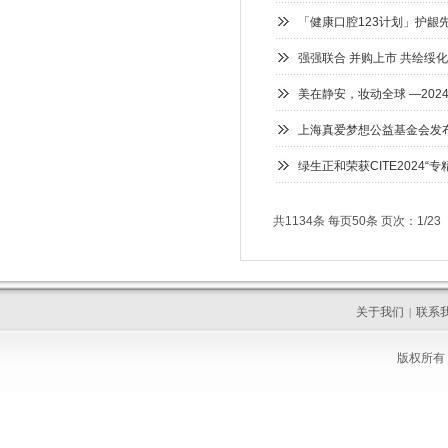
「健康口腔123计划」护龈
强强联合 并购上市 共绘绥
美在静安，妆动全球 —20
上海真爱梦想公益基金会发布
绿生正和荣获CITE2024“
共1134条 每页50条 页次：1/23
关于我们
联系
|
版权所有 C