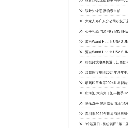
体育点燃新城 花王与第十
观叶知绿意 察物亲自然 ——
大家人寿广东分公司积极开
心手相牵 与爱同行 MIST
源自Wand Health US
源自Wand Health US
抢抓跨境电商机遇，江西如
瑞慈医疗集团2024年度年
动码印章出席2024世界智
出海汇 大有为｜汇丰携手Do
快乐洗手 健康成长 花王“洗
深圳市2024年世界海洋日
“给荔夏日 · 缤纷黄田” 