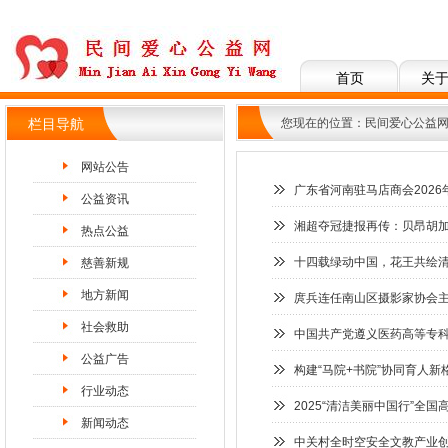
首页
关
您现在的位置：
民间爱心公益
栏目导航
网站公告
广东省河南驻马店商会202
公益资讯
湘超夺冠捷报再传：贝昂胡加
热点公益
十四载绿动中国，花王共绘清洁
慈善新规
地方新闻
庹兵连任南山区摄影家协会主
社会救助
中国共产党遵义医药高等专
公益广告
构建“马院+书院”协同育人
行业动态
2025“清洁美丽中国行”全
新闻动态
中关村全时空安全文教产业