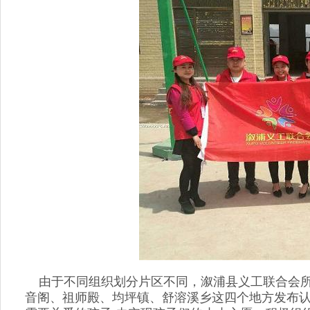
由于不同组织划分片区不同，溆浦县义工联合会所有
音阁、祖师殿、均坪镇、舒溶溪乡这四个地方发布认