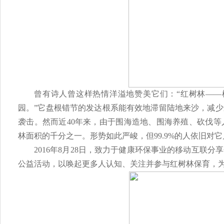
曾有诗人曾这样热情洋溢地赞美它们：
“红树林—
园。”它盘根错节的发达根系能有效地滞留陆地来沙，减
袭击。然而近
40年来，由于围海造地、围海养殖、砍伐等人
林面积的千分之一。形势如此严峻
，但
99.9%的人依旧对
2016年8月28日，致力于健康环保事业的移动互联
公益活动，以唤起更多人认知、关注并参与红树林保育，为