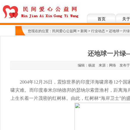
首页
关
您现在的位置：
民间爱心公益网
>
新闻
>
行业动态
> 还地球一片
还地球一片绿
编辑：杨波 来源：网络 发布于：201
2004年
12月26日，震惊世界的
印度洋海啸席卷
12个
啸灾难。
而印度泰米尔纳德邦的瑟纳尔索普渔村，距离海
上生长着一片茂密的红树林。由此，红树林“海岸卫士”的