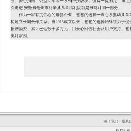
务、爱心捐赠、公益助学等一系列帮扶版块。值得一提的是，通过
次走进 安微省亳州市利辛县儿童福利院就是雏鸟计划一部分。
作为一家有责任心的母婴企业，爸爸的选择一直心系婴幼儿童等
构建立长期合作关系。自2015成立以来，爸爸的选择始终致力于
捐赠物资，累计已达数十多万元，用爱心回馈社会及用户支持。爸
美好家园。
关于我们
联系
|
版权所有 C