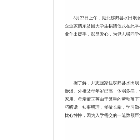
8月23日上午，湖北秭归县水田坝乡
企业家情系贫困大学生捐赠仪式在此举
业伸出援手，彰显爱心，为尹志强同学
据了解，尹志强家住秭归县水田坝乡
惨淡。外祖父母年岁已高，体弱多病，
家用。母亲董玉英由于繁重的劳动落下
巧听话，知事明理，孝敬长辈，学习勤
忧心忡忡，因为入学需交的一笔数额巨