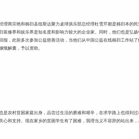
理商宗艳和秭归县纽斯达聚力桌球俱乐部总经理杜雪芹都是秭归本的民
归装修界和娱乐界是知名度和影响力较大的企业家。同时，他们也是弘扬
回报，此前多次参加公益慈善活动，当他们从中国公益在线秭归工作站了
慷慨解囊，予以资助。
是农村贫困家庭出身，品尝过生活的磨难和艰辛，在求学路上也得到过
关心和支持。现在家乡的贫困学生有了困难，我理当义不容辞的站出来，