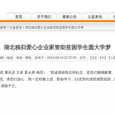
首页
关于我们
最新公告
公益资讯
新闻
>
公益资讯
> 湖北秭归爱心企业家资助贫困学生圆大学梦
湖北秭归爱心企业家资助贫困学生圆大学梦
编辑：杨波 来源：网络 发布于：2016-08-24 22:37:55 文字：【
大
】【
中
】【
小
厚虎 通讯员 王奎 姜从舜 梅昊） “真诚感谢商总和杜总，是您们慷慨解
现。请您们放心，我一定积极上进，勤奋学习，以优异的成绩感恩祖国，
，感激不已。