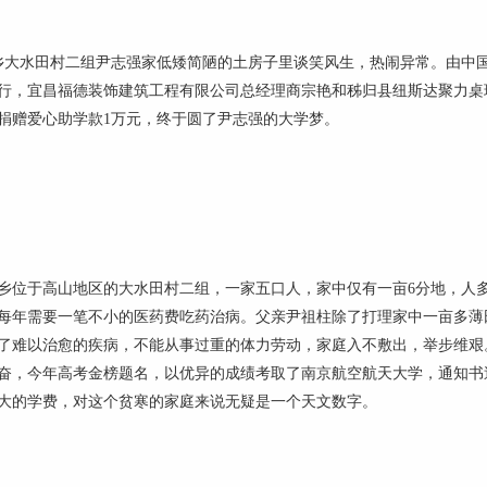
大水田村二组尹志强家低矮简陋的土房子里谈笑风生，热闹异常。由中
行，宜昌福德装饰建筑工程有限公司总经理商宗艳和秭归县纽斯达聚力桌
捐赠爱心助学款1万元，终于圆了尹志强的大学梦。
位于高山地区的大水田村二组，一家五口人，家中仅有一亩6分地，人多
每年需要一笔不小的医药费吃药治病。父亲尹祖柱除了打理家中一亩多薄
了难以治愈的疾病，不能从事过重的体力劳动，家庭入不敷出，举步维艰
奋，今年高考金榜题名，以优异的成绩考取了南京航空航天大学，通知书
大的学费，对这个贫寒的家庭来说无疑是一个天文数字。