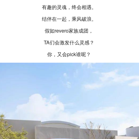
有趣的灵魂，终会相遇。
结伴在一起，乘风破浪。
假如revero家族成团，
TA们会激发什么灵感？
你，又会pick谁呢？