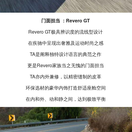
门面担当 ：Revero GT
Revero GT极具辨识度的流线型设计
在疾驰中呈现出奢雅及运动时尚之感
TA是阐释独特设计语言的典范之作
更是Revero家族当之无愧的门面担当
TA亦内外兼修，以精密缝制的皮革
环保选材的豪华内饰打造舒适座舱空间
在内和外、动和静之间，达到极致平衡