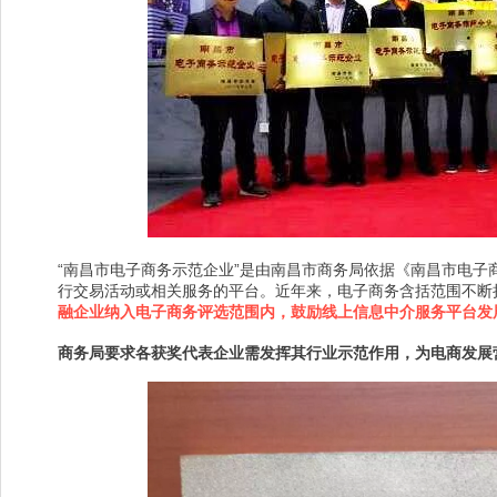
“南昌市电子商务示范企业”是由南昌市商务局依据《南昌市电
行交易活动或相关服务的平台。近年来，电子商务含括范围不断
融企业纳入电子商务评选范围内，鼓励线上信息中介服务平台发
商务局要求各获奖代表企业需发挥其行业示范作用，为电商发展