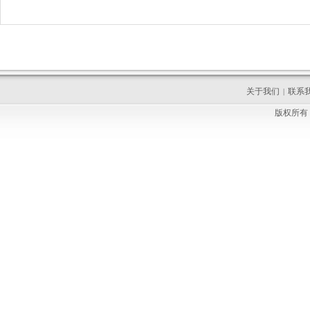
关于我们
联系
|
版权所有 C