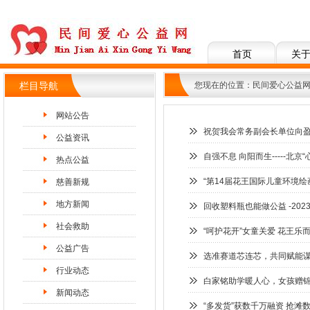
首页
关
您现在的位置：
民间爱心公益
栏目导航
网站公告
祝贺我会常务副会长单位向
公益资讯
自强不息 向阳而生-----北
热点公益
“第14届花王国际儿童环境绘
慈善新规
地方新闻
回收塑料瓶也能做公益 -20
社会救助
“呵护花开”女童关爱 花王乐
公益广告
选准赛道芯连芯，共同赋能谋
行业动态
白家铭助学暖人心，女孩赠
新闻动态
“多发货”获数千万融资 抢滩