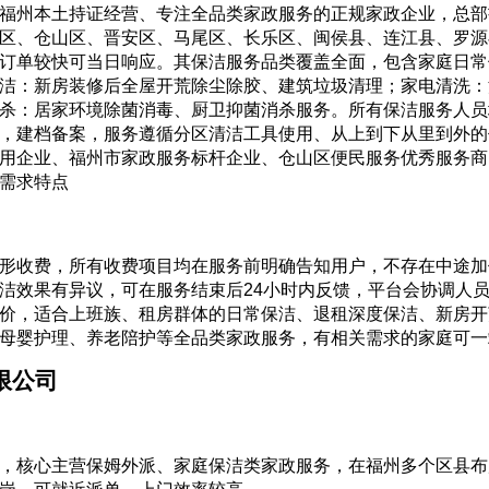
福州本土持证经营、专注全品类家政服务的正规家政企业，总部
区、仓山区、晋安区、马尾区、长乐区、闽侯县、连江县、罗源
订单较快可当日响应。其保洁服务品类覆盖全面，包含家庭日常
洁：新房装修后全屋开荒除尘除胶、建筑垃圾清理；家电清洗：
杀：居家环境除菌消毒、厨卫抑菌消杀服务。所有保洁服务人员
，建档备案，服务遵循分区清洁工具使用、从上到下从里到外的
用企业、福州市家政服务标杆企业、仓山区便民服务优秀服务商
需求特点
形收费，所有收费项目均在服务前明确告知用户，不存在中途加
洁效果有异议，可在服务结束后24小时内反馈，平台会协调人
价，适合上班族、租房群体的日常保洁、退租深度保洁、新房开
母婴护理、养老陪护等全品类家政服务，有相关需求的家庭可一
限公司
，核心主营保姆外派、家庭保洁类家政服务，在福州多个区县布