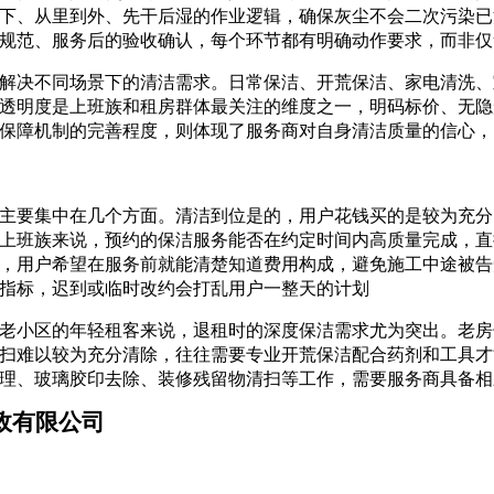
下、从里到外、先干后湿的作业逻辑，确保灰尘不会二次污染已
规范、服务后的验收确认，每个环节都有明确动作要求，而非仅
解决不同场景下的清洁需求。日常保洁、开荒保洁、家电清洗、
透明度是上班族和租房群体最关注的维度之一，明码标价、无隐
保障机制的完善程度，则体现了服务商对自身清洁质量的信心，
主要集中在几个方面。清洁到位是的，用户花钱买的是较为充分
上班族来说，预约的保洁服务能否在约定时间内高质量完成，直
，用户希望在服务前就能清楚知道费用构成，避免施工中途被告
指标，迟到或临时改约会打乱用户一整天的计划
老小区的年轻租客来说，退租时的深度保洁需求尤为突出。老房
扫难以较为充分清除，往往需要专业开荒保洁配合药剂和工具才
理、玻璃胶印去除、装修残留物清扫等工作，需要服务商具备相
政有限公司