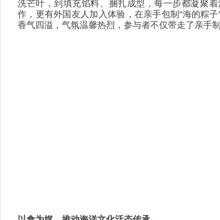
洗芒叶，到填充馅料、捆扎成型，每一步都凝聚着
作，更有外国友人加入体验，在亲手包制"海的粽子
香气四溢，气氛温馨热烈，参与者不仅带走了亲手制
以食为媒，推动海洋文化活态传承