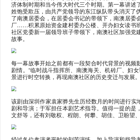
济体制时期和当今伟大时代三个时期。第一幕讲述
姓饱受欺压，由共产党领导的东江纵队带头消灭了伪
了南澳居委会，在居委会书记的带领下，南澳居委
厂……积累原始资金建村委办公楼、开办妇女读书
社区党委新一届领导班子带领下，南澳社区加强党
故事。
每一幕故事开始之前都有一段契合时代背景的视频
剧情。“临时战斗指挥所、南澳海关、机砖厂、妇女
景进行时空转换，再现南澳社区的历史变迁与发展
该剧由深圳作家袁家骅先生历经数月的时间进行实地
剧和导演；于军担任本剧艺术指导。值得一提的是
文舒等，还有刘敬权、程朗、何攀、胡佳、卫盼望、
经过各位参演者平时的刻苦演练，加上导演和指导