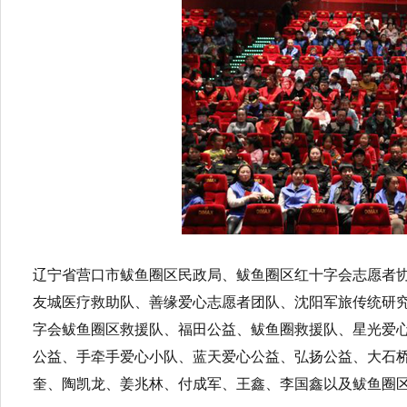
辽宁省营口市鲅鱼圈区民政局、鲅鱼圈区红十字会志愿者
友城医疗救助队、善缘爱心志愿者团队、沈阳军旅传统研
字会鲅鱼圈区救援队、福田公益、鲅鱼圈救援队、星光爱
公益、手牵手爱心小队、蓝天爱心公益、弘扬公益、大石
奎、陶凯龙、姜兆林、付成军、王鑫、李国鑫以及鲅鱼圈